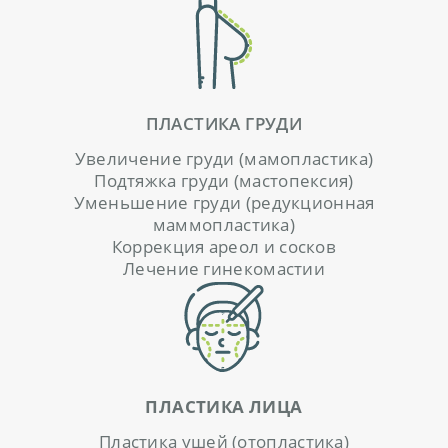
У
С
Л
ПЛАСТИКА ГРУДИ
У
Увеличение груди (мамопластика)
Подтяжка груди (мастопексия)
Г
Уменьшение груди (редукционная
И
маммопластика)
Коррекция ареол и сосков
Ц
Лечение гинекомастии
Е
Н
Ы
Н
А
ПЛАСТИКА ЛИЦА
Ш
Пластика ушей (отопластика)