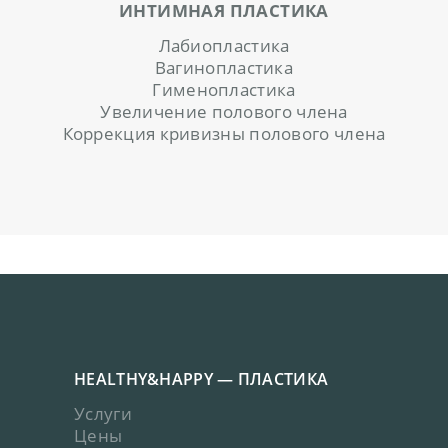
К
ИНТИМНАЯ ПЛАСТИКА
О
Лабиопластика
Н
Вагинопластика
Гименопластика
Т
Увеличение полового члена
А
Коррекция кривизны полового члена
К
Т
Ы
HEALTHY&HAPPY — ПЛАСТИКА
Услуги
Цены