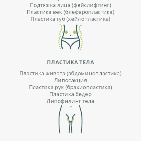
Подтяжка лица (фейслифтинг)
И
Пластика век (блефаропластика)
В
Пластика губ (хейлопластика)
Р
А
Ч
И
ПЛАСТИКА ТЕЛА
О
Пластика живота (абдоминопластика)
Н
Липосакция
А
Пластика рук (брахиопластика)
С
Пластика бедер
Липофилинг тела
Б
Л
О
Г