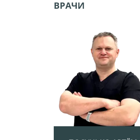
ВРАЧИ
Н
А
С
Б
Л
О
Г
К
О
Н