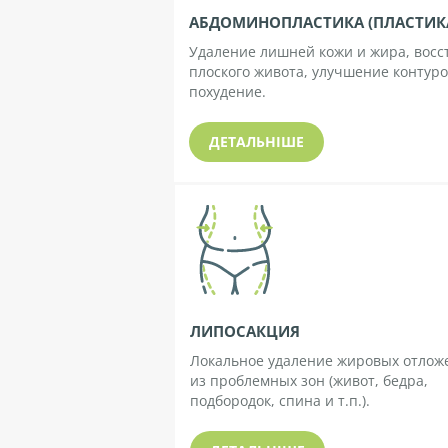
АБДОМИНОПЛАСТИКА (ПЛАСТИК
Удаление лишней кожи и жира, вос
У
плоского живота, улучшение контуро
похудение.
С
ДЕТАЛЬНІШЕ
Л
У
Г
И
Ц
ЛИПОСАКЦИЯ
Локальное удаление жировых отлож
Е
из проблемных зон (живот, бедра,
подбородок, спина и т.п.).
Н