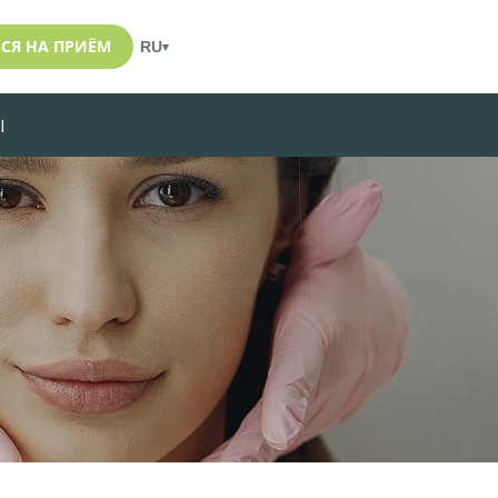
СЯ НА ПРИЁМ
RU
▾
Ы