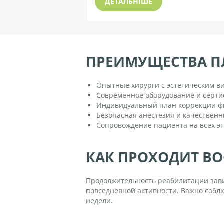
Ы
ДЕТАЛЬНІШЕ
Н
А
ПРЕИМУЩЕСТВА ПЛ
Ш
Опытные хирурги с эстетическим в
И
Современное оборудование и серт
Индивидуальный план коррекции ф
В
Безопасная анестезия и качествен
Сопровождение пациента на всех эт
Р
А
КАК ПРОХОДИТ В
Ч
Продолжительность реабилитации зави
повседневной активности. Важно соблю
И
недели.
О